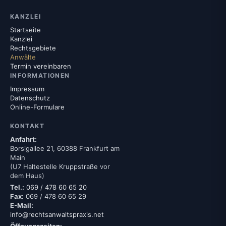
mit Vertretung vor dem jeweils zuständigen
KANZLEI
Gericht. Das besprechen wir im Einzelfall mit
Startseite
Ihnen.
Kanzlei
Rechtsgebiete
Anwälte
Termin vereinbaren
INFORMATIONEN
Impressum
Datenschutz
Online-Formulare
KONTAKT
Anfahrt:
Borsigallee 21, 60388 Frankfurt am
Main
(U7 Haltestelle Kruppstraße vor
dem Haus)
Tel.:
069 / 478 60 65 20
Fax:
069 / 478 60 65 29
E-Mail:
info@rechtsanwaltspraxis.net
Öffnungszeiten: